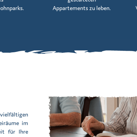
ohnparks.
Appartements zu leben.
ielfältigen
reiräume im
it für Ihre