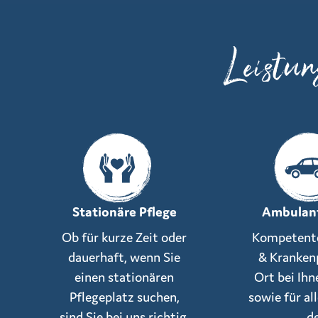
Leistu
Stationäre Pflege
Ambulant
Ob für kurze Zeit oder
Kompetente
dauerhaft, wenn Sie
& Kranken
einen stationären
Ort bei Ih
Pflegeplatz suchen,
sowie für a
sind Sie bei uns richtig.
d