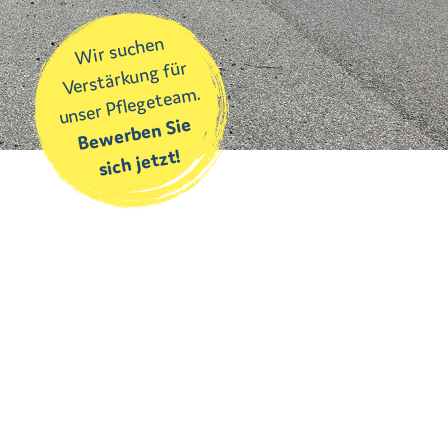
Wir suchen
Verstärkung für
unser Pflegeteam.
Bewerben Sie
sich jetzt!